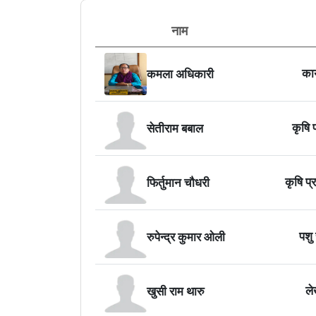
नाम
कार
कमला अधिकारी
कृषि 
सेतीराम बबाल
कृषि प
फिर्तुमान चौधरी
पशु
रुपेन्द्र कुमार ओली
ले
खुसी राम थारु