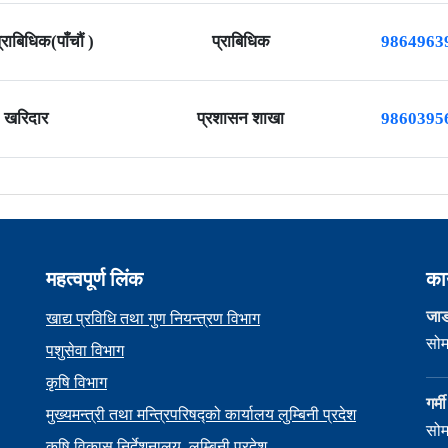
प्राबिधिक(पाँचौं )
प्राबिधिक
9864963
खरिदार
प्रशासन शाखा
9860395
महत्वपूर्ण लिंक
का
जाड
खाद्य प्रविधि तथा गुण नियन्त्रण विभाग
सोम
पशुसेवा विभाग
कृषि विभाग
गर्
मुख्यमन्त्री तथा मन्त्रिपरिषद्को कार्यालय लुम्बिनी प्रदेश
सोम
कृषि विकास निर्देशनालय ,लुम्बिनी प्रदेश