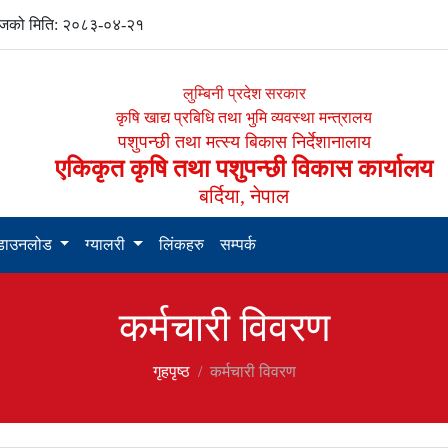
को मिति: २०८३-०४-२१
लुम्बिनी प्रदेश सरकार
कृषि खाद्य प्रबिधि तथा भुमि व्यवस्था मन्त्रालय
पशुपन्छी तथा मत्स्य बिकास निर्देशानालाय
एकिकृत कृषि तथा पशुपन्छी विकास कार्यालय
बर्दिया, नेपाल
डाउनलोड
ग्यालरी
लिंकहरु
सम्पर्क
कर्मचारी विवरण
गृहपृष्‍ठ
कर्मचारी विवरण