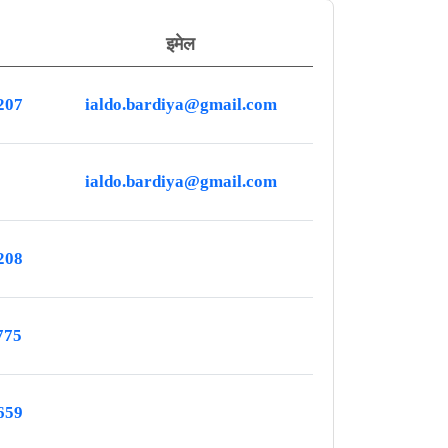
इमेल
207
ialdo.bardiya@gmail.com
ialdo.bardiya@gmail.com
208
775
659